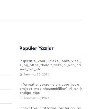
Popüler Yazılar
Inspiratie_voor_unieke_looks_vind_j
e_bij_https_thelolajacks_nl_van_ca
sual_tot_ch
Temmuz 30, 2026
Informatie_verzamelen_voor_jouw_
project_met_thezombillion1_nl_en_h
andige_tips
Temmuz 30, 2026
Innovative_platforms_featuring_rai