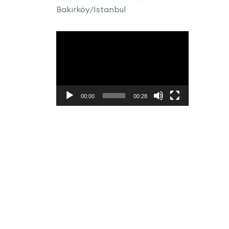
Bakırköy/İstanbul
Video
oynatıcı
00:00
00:28