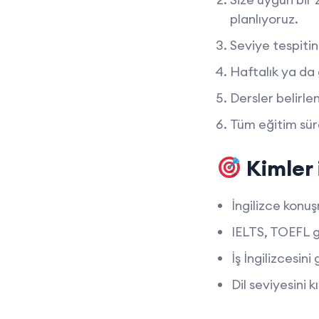
planlıyoruz.
Seviye tespiti
Haftalık ya da 
Dersler belirle
Tüm eğitim sür
Kimler 
İngilizce konu
IELTS, TOEFL g
İş İngilizcesin
Dil seviyesini 