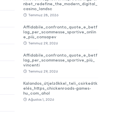
nbet_redefine_the_modern_digital_
casino_landsc
Temmuz 28, 2026
Affidabile_confronto_quote_e_betf
lag_per_scommesse_sportive_onlin
e_più_consapev
Temmuz 29, 2026
Affidabile_confronto_quote_e_betf
lag_per_scommesse_sportive_più_
vincenti
Temmuz 29, 2026
Kalandos_útjelzőkkel_teli_csirkeátk
elés_https_chickenroads-games-
hu_com_ahol
Ağustos 1, 2026