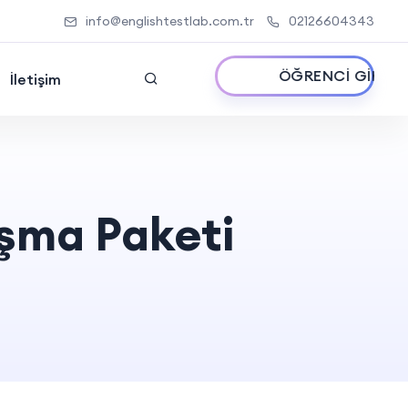
info@englishtestlab.com.tr
02126604343
ÖĞRENCİ GİRİŞİ
g
İletişim
şma Paketi