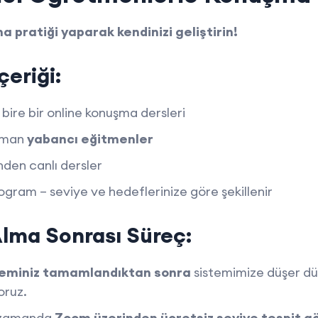
a pratiği yaparak kendinizi geliştirin!
çeriği:
 bire bir online konuşma dersleri
zman
yabancı eğitmenler
den canlı dersler
ogram – seviye ve hedeflerinize göre şekillenir
lma Sonrası Süreç:
leminiz tamamlandıktan sonra
sistemimize düşer dü
oruz.
r zamanda
Zoom üzerinden ücretsiz seviye tespit g