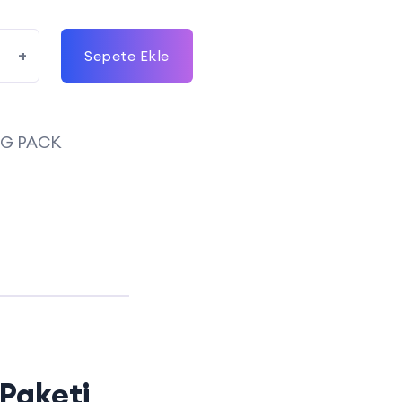
+
Sepete Ekle
NG PACK
Paketi