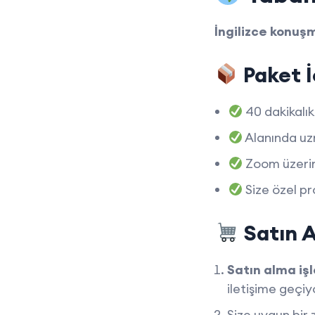
İngilizce konuşm
Paket İ
40 dakikalık
Alanında u
Zoom üzerin
Size özel pr
Satın A
Satın alma iş
iletişime geçiy
Size uygun bi