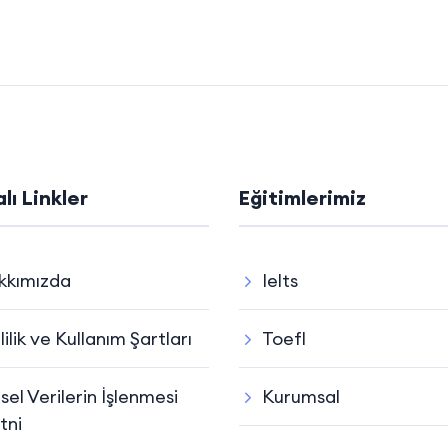
lı Linkler
Eğitimlerimiz
kkımızda
Ielts
lilik ve Kullanım Şartları
Toefl
isel Verilerin İşlenmesi
Kurumsal
tni