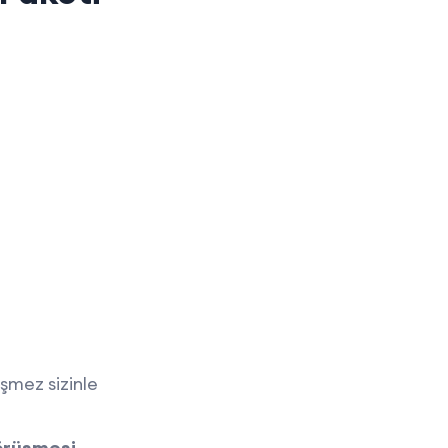
şmez sizinle
örüşmesi