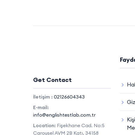
Fayda
Get Contact
Ha
İletişim :
02126604343
Giz
E-mail:
info@englishtestlab.com.tr
Kiş
Location:
Fişekhane Cad. No:5
Me
Carousel AVM 2B Katı, 34158