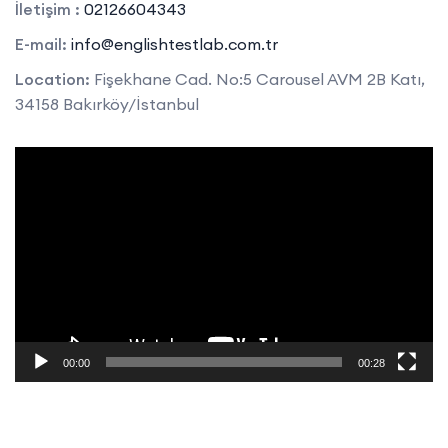
İletişim :
02126604343
E-mail:
info@englishtestlab.com.tr
Location:
Fişekhane Cad. No:5 Carousel AVM 2B Katı,
34158 Bakırköy/İstanbul
Video
oynatıcı
00:00
00:28