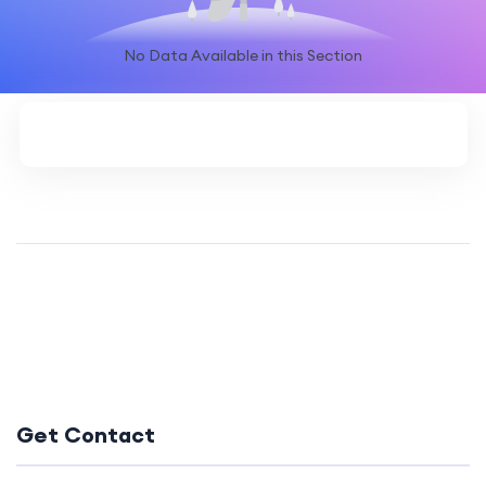
No Data Available in this Section
Get Contact