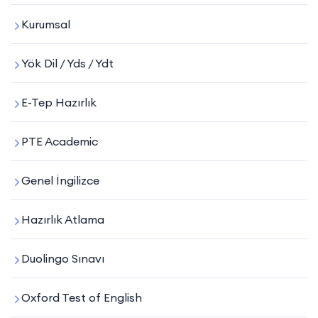
Kurumsal
Yök Dil / Yds / Ydt
E-Tep Hazırlık
PTE Academic
Genel İngilizce
Hazırlık Atlama
Duolingo Sınavı
Oxford Test of English