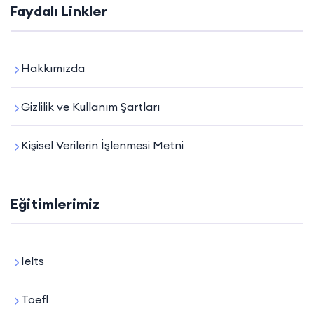
Faydalı Linkler
Hakkımızda
Gizlilik ve Kullanım Şartları
Kişisel Verilerin İşlenmesi Metni
Eğitimlerimiz
Ielts
Toefl