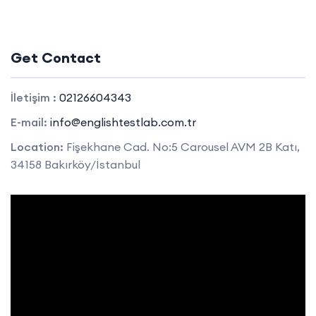
Get Contact
İletişim :
02126604343
E-mail:
info@englishtestlab.com.tr
Location:
Fişekhane Cad. No:5 Carousel AVM 2B Katı,
34158 Bakırköy/İstanbul
Video
oynatıcı