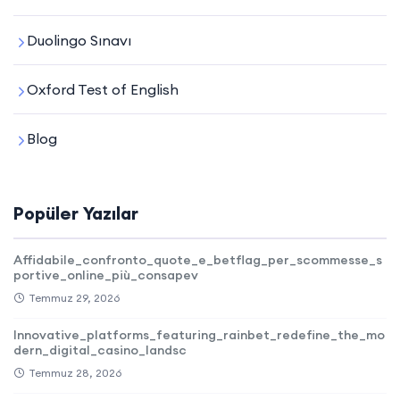
Duolingo Sınavı
Oxford Test of English
Blog
Popüler Yazılar
Affidabile_confronto_quote_e_betflag_per_scommesse_s
portive_online_più_consapev
Temmuz 29, 2026
Innovative_platforms_featuring_rainbet_redefine_the_mo
dern_digital_casino_landsc
Temmuz 28, 2026