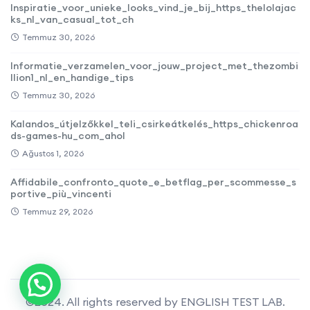
Inspiratie_voor_unieke_looks_vind_je_bij_https_thelolajac
ks_nl_van_casual_tot_ch
Temmuz 30, 2026
Informatie_verzamelen_voor_jouw_project_met_thezombi
llion1_nl_en_handige_tips
Temmuz 30, 2026
Kalandos_útjelzőkkel_teli_csirkeátkelés_https_chickenroa
ds-games-hu_com_ahol
Ağustos 1, 2026
Affidabile_confronto_quote_e_betflag_per_scommesse_s
portive_più_vincenti
Temmuz 29, 2026
©2024. All rights reserved by ENGLISH TEST LAB.