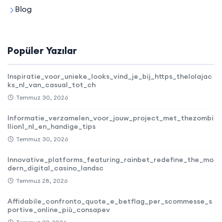
Blog
Popüler Yazılar
Inspiratie_voor_unieke_looks_vind_je_bij_https_thelolajac
ks_nl_van_casual_tot_ch
Temmuz 30, 2026
Informatie_verzamelen_voor_jouw_project_met_thezombi
llion1_nl_en_handige_tips
Temmuz 30, 2026
Innovative_platforms_featuring_rainbet_redefine_the_mo
dern_digital_casino_landsc
Temmuz 28, 2026
Affidabile_confronto_quote_e_betflag_per_scommesse_s
portive_online_più_consapev