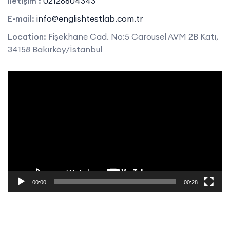
İletişim :
02126604343
E-mail:
info@englishtestlab.com.tr
Location:
Fişekhane Cad. No:5 Carousel AVM 2B Katı,
34158 Bakırköy/İstanbul
Video
oynatıcı
00:00
00:28