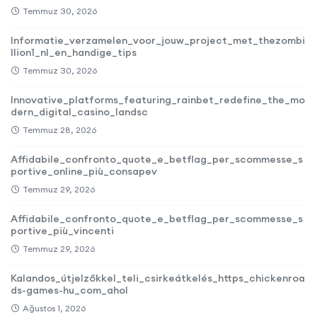
Temmuz 30, 2026
Informatie_verzamelen_voor_jouw_project_met_thezombi
llion1_nl_en_handige_tips
Temmuz 30, 2026
Innovative_platforms_featuring_rainbet_redefine_the_mo
dern_digital_casino_landsc
Temmuz 28, 2026
Affidabile_confronto_quote_e_betflag_per_scommesse_s
portive_online_più_consapev
Temmuz 29, 2026
Affidabile_confronto_quote_e_betflag_per_scommesse_s
portive_più_vincenti
Temmuz 29, 2026
Kalandos_útjelzőkkel_teli_csirkeátkelés_https_chickenroa
ds-games-hu_com_ahol
Ağustos 1, 2026