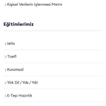
Kişisel Verilerin İşlenmesi Metni
Eğitimlerimiz
Ielts
Toefl
Kurumsal
Yök Dil / Yds / Ydt
E-Tep Hazırlık