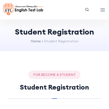
Student Registration
Home
Student Registration
FOR BECOME A STUDENT
Student Registration