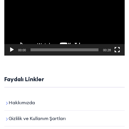
00:00
00:28
Faydalı Linkler
Hakkımızda
Gizlilik ve Kullanım Şartları