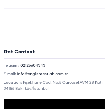
Get Contact
İletişim :
02126604343
E-mail:
info@englishtestlab.com.tr
Location:
Fişekhane Cad. No:5 Carousel AVM 2B Katı,
34158 Bakırköy/İstanbul
Video
oynatıcı